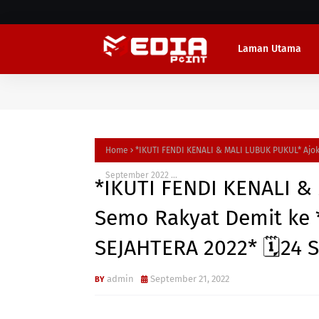
Laman Utama
Home
*IKUTI FENDI KENALI & MALI LUBUK PUKUL* Ajo
September 2022 ...
*IKUTI FENDI KENALI &
Semo Rakyat Demit ke
SEJAHTERA 2022* 🗓24 S
admin
September 21, 2022