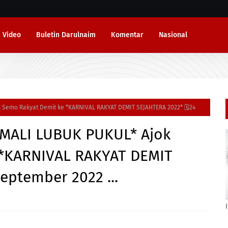
Video
Buletin Darulnaim
Komentar
Nasional
k Semo Rakyat Demit ke *KARNIVAL RAKYAT DEMIT SEJAHTERA 2022* 🗓24
 MALI LUBUK PUKUL* Ajok
 *KARNIVAL RAKYAT DEMIT
eptember 2022 ...