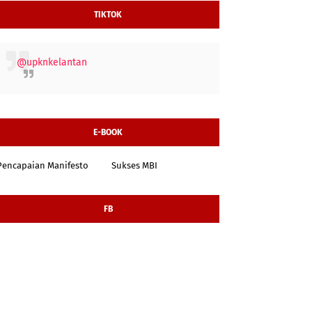
TIKTOK
@upknkelantan
E-BOOK
Pencapaian Manifesto
Sukses MBI
FB