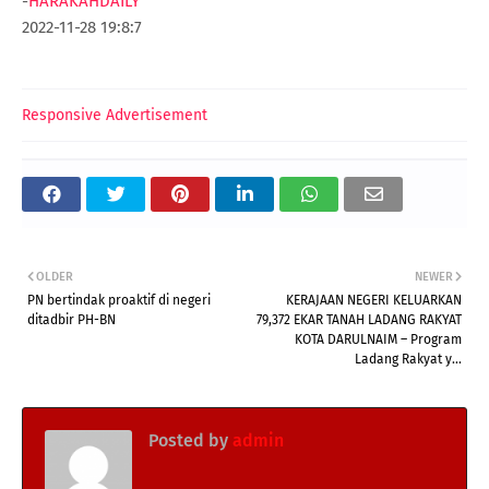
-
HARAKAHDAILY
2022-11-28 19:8:7
Responsive Advertisement
OLDER
NEWER
PN bertindak proaktif di negeri
KERAJAAN NEGERI KELUARKAN
ditadbir PH-BN
79,372 EKAR TANAH LADANG RAKYAT
KOTA DARULNAIM – Program
Ladang Rakyat y...
Posted by
admin