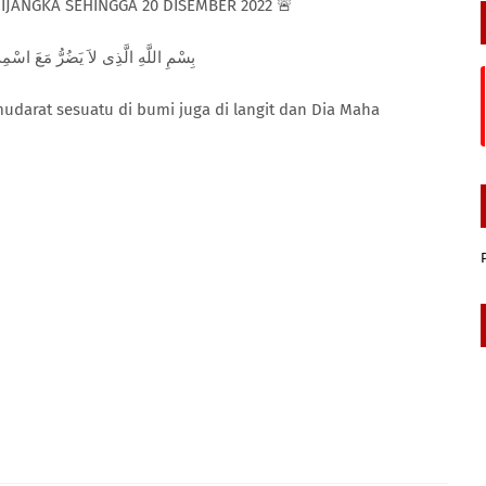
JANGKA SEHINGGA 20 DISEMBER 2022 🚨
بِسْمِ اللَّهِ الَّذِى لاَ يَضُرُّ مَعَ اسْ
darat sesuatu di bumi juga di langit dan Dia Maha