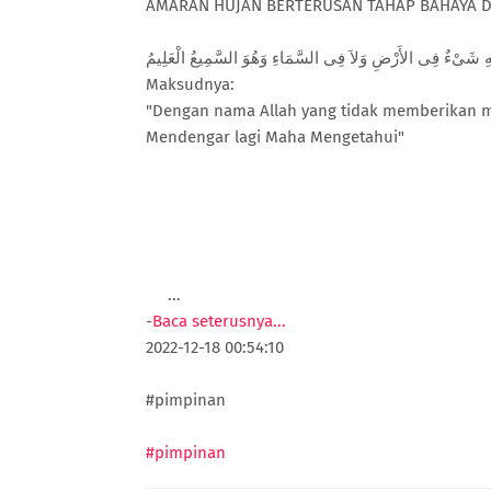
AMARAN HUJAN BERTERUSAN TAHAP BAHAYA DI
‎مِهِ شَىْءٌ فِى الأَرْضِ وَلاَ فِى السَّمَاءِ وَهُوَ السَّمِيعُ الْعَلِيمُ
Maksudnya:
"Dengan nama Allah yang tidak memberikan mu
Mendengar lagi Maha Mengetahui"
...
-
Baca seterusnya...
2022-12-18 00:54:10
#pimpinan
#pimpinan