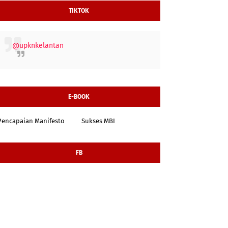
TIKTOK
@upknkelantan
E-BOOK
Pencapaian Manifesto
Sukses MBI
FB