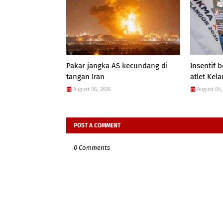
Pakar jangka AS kecundang di
Insentif
tangan Iran
atlet Kel
August 06, 2026
August 04,
POST A COMMENT
0 Comments