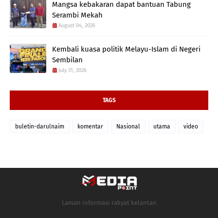
Mangsa kebakaran dapat bantuan Tabung
Serambi Mekah
August 04, 2026
Kembali kuasa politik Melayu-Islam di Negeri
Sembilan
July 31, 2026
TAGS
buletin-darulnaim
komentar
Nasional
utama
video
Laman informasi rakyat kelantan