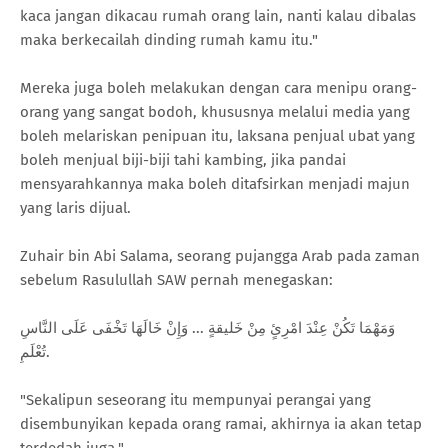
kaca jangan dikacau rumah orang lain, nanti kalau dibalas
maka berkecailah dinding rumah kamu itu."
Mereka juga boleh melakukan dengan cara menipu orang-
orang yang sangat bodoh, khususnya melalui media yang
boleh melariskan penipuan itu, laksana penjual ubat yang
boleh menjual biji-biji tahi kambing, jika pandai
mensyarahkannya maka boleh ditafsirkan menjadi majun
yang laris dijual.
Zuhair bin Abi Salama, seorang pujangga Arab pada zaman
sebelum Rasulullah SAW pernah menegaskan:
‌وَمَهْمَا ‌تَكُنْ ‌عِنْدَ ‌امْرِئٍ ‌مِنْ ‌خَليقةٍ ... وَإِنْ خَالَهَا تَخْفَى عَلَى النَّاسِ
تُعْلَمِ.
"Sekalipun seseorang itu mempunyai perangai yang
disembunyikan kepada orang ramai, akhirnya ia akan tetap
terdedah juga."