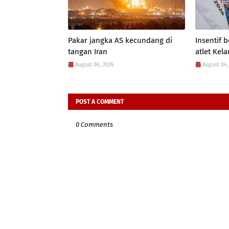
Pakar jangka AS kecundang di
Insentif
tangan Iran
atlet Kel
August 06, 2026
August 04,
POST A COMMENT
0 Comments