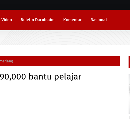
Video
Buletin Darulnaim
Komentar
Nasional
merlang
,000 bantu pelajar