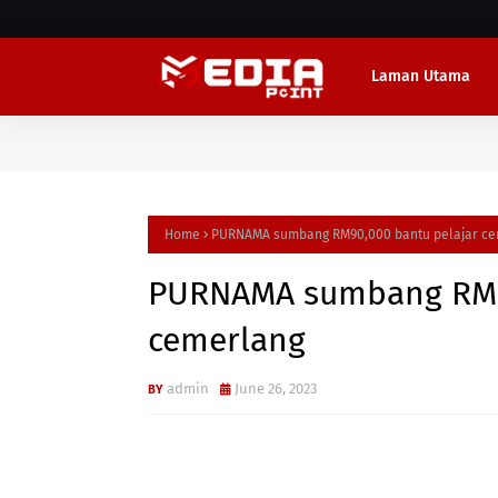
Laman Utama
Home
PURNAMA sumbang RM90,000 bantu pelajar ce
PURNAMA sumbang RM90
cemerlang
admin
June 26, 2023