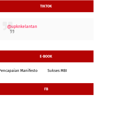
TIKTOK
@upknkelantan
E-BOOK
Pencapaian Manifesto
Sukses MBI
FB