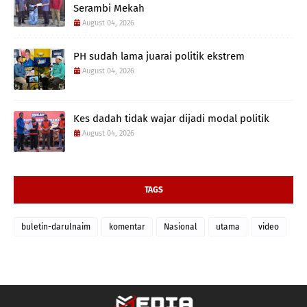
Serambi Mekah
August 04, 2026
PH sudah lama juarai politik ekstrem
August 04, 2026
Kes dadah tidak wajar dijadi modal politik
August 04, 2026
TAGS
buletin-darulnaim
komentar
Nasional
utama
video