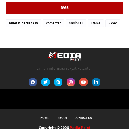
TAGS
buletin-darulnaim
komentar
Nasional
utama
video
Laman informasi rakyat kelantan
HOME
ABOUT
CONTACT US
Copyright ©
2026
Media Point