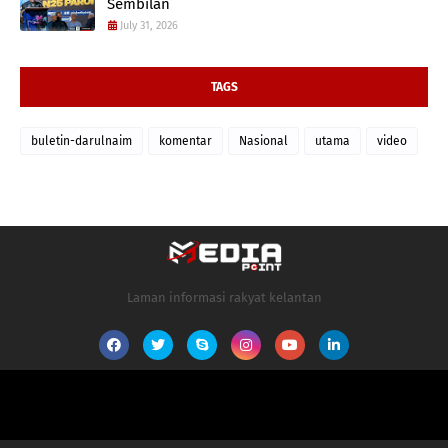
Sembilan
July 31, 2026
TAGS
buletin-darulnaim
komentar
Nasional
utama
video
Laman informasi rakyat kelantan