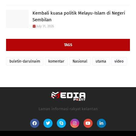
Kembali kuasa politik Melayu-Islam di Negeri
Sembilan
July 31, 2026
TAGS
buletin-darulnaim
komentar
Nasional
utama
video
Laman informasi rakyat kelantan