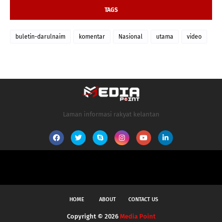
TAGS
buletin-darulnaim
komentar
Nasional
utama
video
Laman informasi rakyat kelantan
HOME
ABOUT
CONTACT US
Copyright ©
2026
Media Point