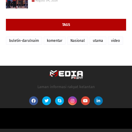
August 04, 2026
TAGS
buletin-darulnaim
komentar
Nasional
utama
video
Laman informasi rakyat kelantan