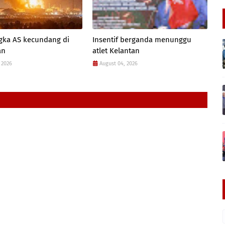
gka AS kecundang di
Insentif berganda menunggu
an
atlet Kelantan
 2026
August 04, 2026