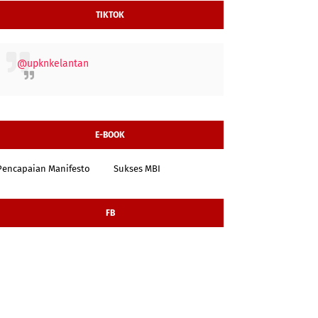
TIKTOK
@upknkelantan
E-BOOK
Pencapaian Manifesto
Sukses MBI
FB