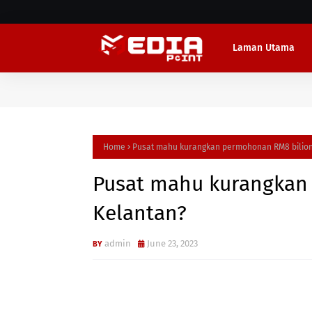
Laman Utama
Home
Pusat mahu kurangkan permohonan RM8 bilion
Pusat mahu kurangkan
Kelantan?
admin
June 23, 2023