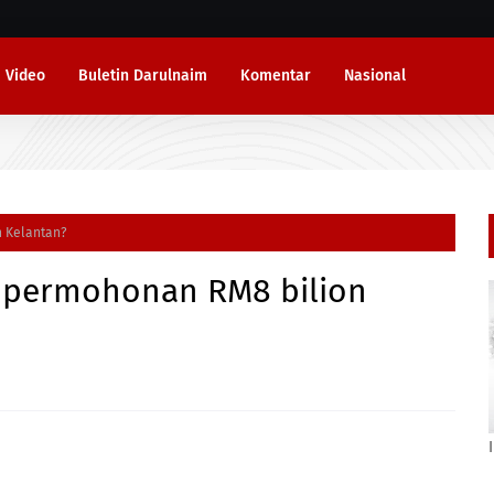
Video
Buletin Darulnaim
Komentar
Nasional
 Kelantan?
 permohonan RM8 bilion