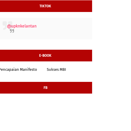
TIKTOK
@upknkelantan
E-BOOK
Pencapaian Manifesto
Sukses MBI
FB