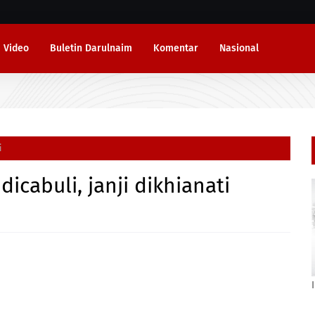
Video
Buletin Darulnaim
Komentar
Nasional
i
icabuli, janji dikhianati