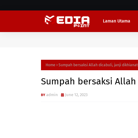
Laman Utama
Home
Sumpah bersaksi Allah dicabuli, janji dikhianat
Sumpah bersaksi Allah d
admin
June 12, 2023