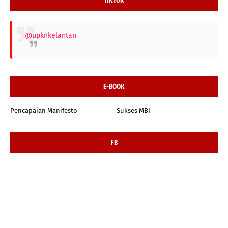
TIKTOK
@upknkelantan
E-BOOK
Pencapaian Manifesto
Sukses MBI
FB