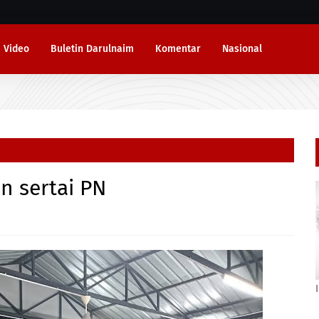
Video
Buletin Darulnaim
Komentar
Nasional
 sertai PN