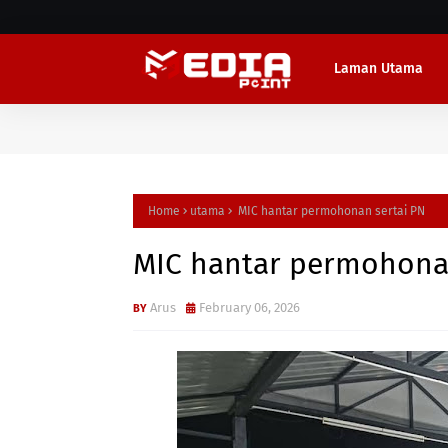
Laman Utama
Home
utama
MIC hantar permohonan sertai PN
MIC hantar permohonan
Arus
February 06, 2026