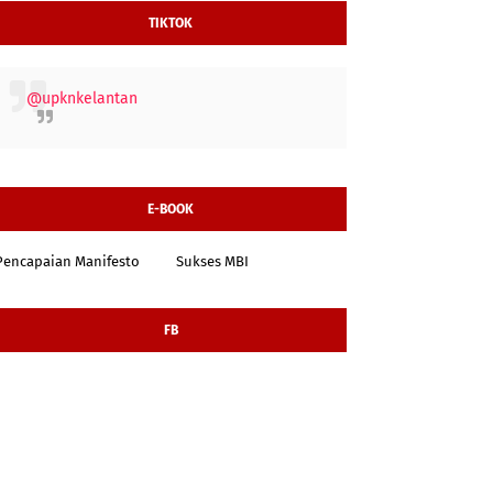
TIKTOK
@upknkelantan
E-BOOK
Pencapaian Manifesto
Sukses MBI
FB