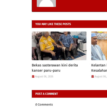
YOU MAY LIKE THESE POSTS
Bekas sasterawan kini derita
Kelantan
kanser paru-paru
Kesalahan
August 06, 2026
August 06,
POST A COMMENT
0 Comments