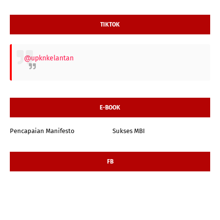
TIKTOK
@upknkelantan
E-BOOK
Pencapaian Manifesto
Sukses MBI
FB