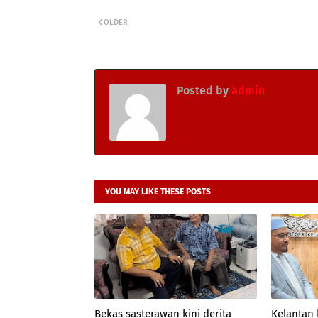
OLDER
Posted by
admin
YOU MAY LIKE THESE POSTS
Bekas sasterawan kini derita
Kelantan