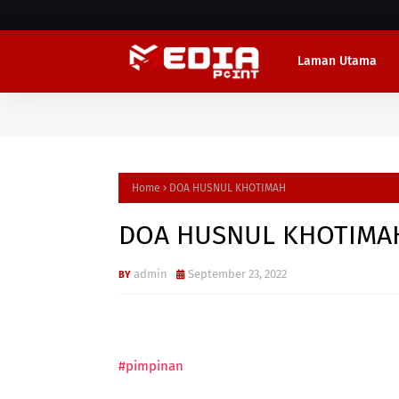
Laman Utama
Home
DOA HUSNUL KHOTIMAH
DOA HUSNUL KHOTIMA
admin
September 23, 2022
#pimpinan