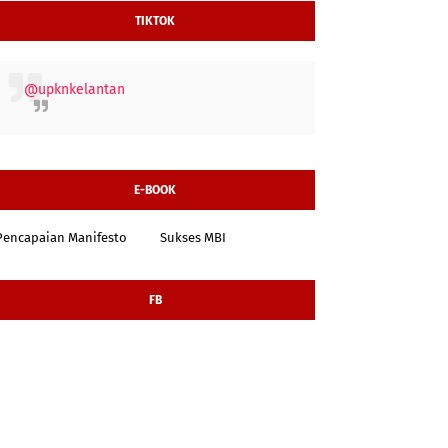
TIKTOK
@upknkelantan
E-BOOK
Pencapaian Manifesto
Sukses MBI
FB