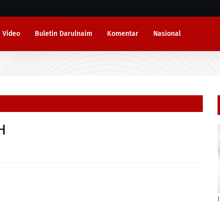
Video
Buletin Darulnaim
Komentar
Nasional
H