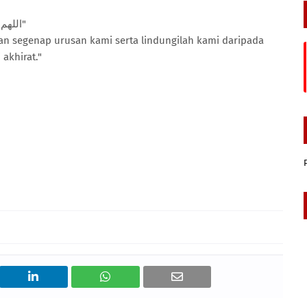
"اللهم اختم لنا بحسن الخاتمه ولا تختم علينا بسوأ الخاتمة"
an segenap urusan kami serta lindungilah kami daripada
akhirat."