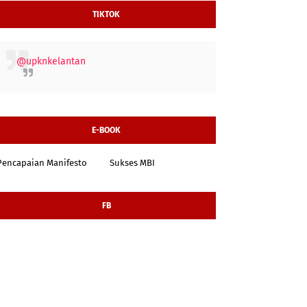
TIKTOK
@upknkelantan
E-BOOK
Pencapaian Manifesto
Sukses MBI
FB