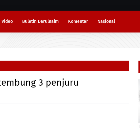
Video
Buletin Darulnaim
Komentar
Nasional
rtembung 3 penjuru