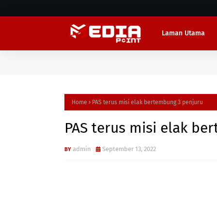
Laman Utama
Home
PAS terus misi elak bertembung 3 penjuru
PAS terus misi elak be
admin
September 13, 2022