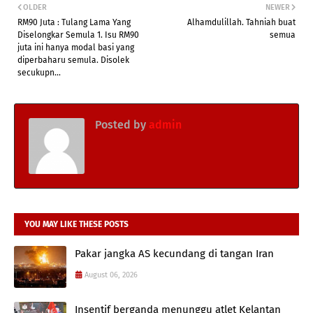
OLDER
NEWER
RM90 Juta : Tulang Lama Yang
Alhamdulillah. Tahniah buat
Diselongkar Semula 1. Isu RM90
semua
juta ini hanya modal basi yang
diperbaharu semula. Disolek
secukupn...
Posted by
admin
YOU MAY LIKE THESE POSTS
Pakar jangka AS kecundang di tangan Iran
August 06, 2026
Insentif berganda menunggu atlet Kelantan