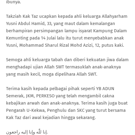
ibunya.
Takziah Kak Taz ucapkan kepada ahli keluarga Allahyarham
Yusni Abdul Hamid, 33, yang maut dalam kemalangan
berhampiran persimpangan lampu isyarat Kampung Dalam
Kemunting pada 14 Julai lalu itu turut menyebabkan anak
Yusni, Mohammad Sharul Rizal Mohd Azizi, 12, putus kaki.
Semoga ahli keluarga tabah dan diberi kekuatan jiwa dalam
menghadapi ujian Allah SWT termasuklah anak-anaknya
yang masih kecil, moga dipelihara Allah SWT.
Terima kasih kepada pelbagai pihak seperti YB ADUN
Semerak, JKM, PERKESO yang telah mengambil cakna
kebajikan arwah dan anak-anaknya. Terima kasih juga buat
Pengarah U-Kekwa, Penghulu dan SKC yang turut bersama
Kak Taz dari awal kejadian hingga sekarang.
إنا للّٰه وإنا إليه راجعون.