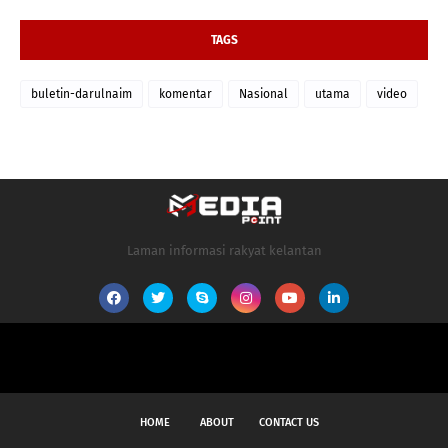
TAGS
buletin-darulnaim
komentar
Nasional
utama
video
Laman informasi rakyat kelantan
HOME
ABOUT
CONTACT US