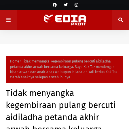
Home
Tidak menyangka kegembiraan pulang bercuti aidiladha
petanda akhir arwah bersama keluarga. Sayu Kak Taz mendengar
kisah arwah dan anak-anak walaupun ini adalah kali kedua Kak Taz
ziarah anaknya selepas arwah ibunya.
Tidak menyangka
kegembiraan pulang bercuti
aidiladha petanda akhir