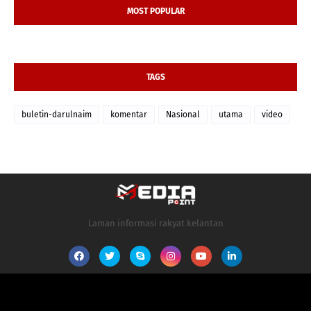
MOST POPULAR
TAGS
buletin-darulnaim
komentar
Nasional
utama
video
Laman informasi rakyat kelantan