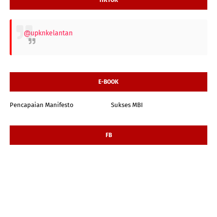
@upknkelantan
E-BOOK
Pencapaian Manifesto
Sukses MBI
FB