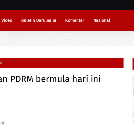
Video
Buletin Darulnaim
Komentar
Nasional
i
n PDRM bermula hari ini
ni