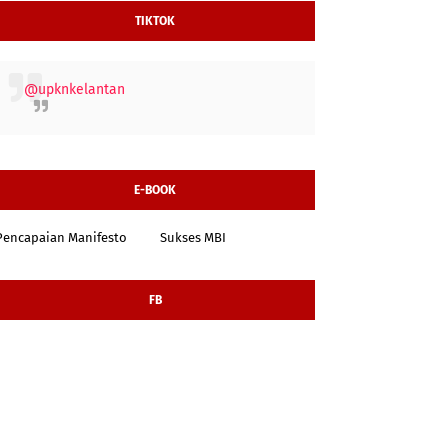
TIKTOK
@upknkelantan
E-BOOK
Pencapaian Manifesto
Sukses MBI
FB