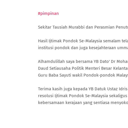
#pimpinan
Sekitar Tausiah Murabbi dan Perasmian Penut
Hasil Ijtimak Pondok Se-Malaysia semalam te
institusi pondok dan juga kesejahteraan umma
Alhamdulillah saya bersama YB Dato' Dr Moham
Daud Setiausaha Politik Menteri Besar Kelant
Guru Baba Sayuti wakil Pondok-pondok Malays
Terima kasih juga kepada YB Datuk Ustaz Id
resolusi Ijtimak Pondok Se-Malaysia sekali
kebersamaan kerajaan yang sentiasa menyoko