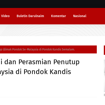
Video
Buletin Darulnaim
Komentar
Nasional
up Ijtimak Pondok Se-Malaysia di Pondok Kandis Semalam.
bi dan Perasmian Penutup
aysia di Pondok Kandis