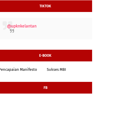
TIKTOK
@upknkelantan
E-BOOK
Pencapaian Manifesto
Sukses MBI
FB