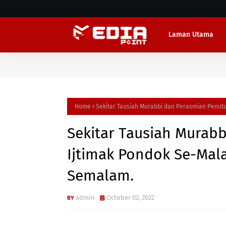
Laman Utama
Home
Sekitar Tausiah Murabbi dan Perasmian Penut
Sekitar Tausiah Murab
Ijtimak Pondok Se-Mal
Semalam.
admin
October 02, 2022