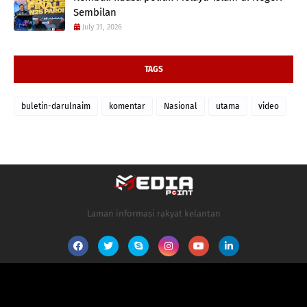
Sembilan
July 31, 2026
TAGS
buletin-darulnaim
komentar
Nasional
utama
video
Laman informasi rakyat kelantan