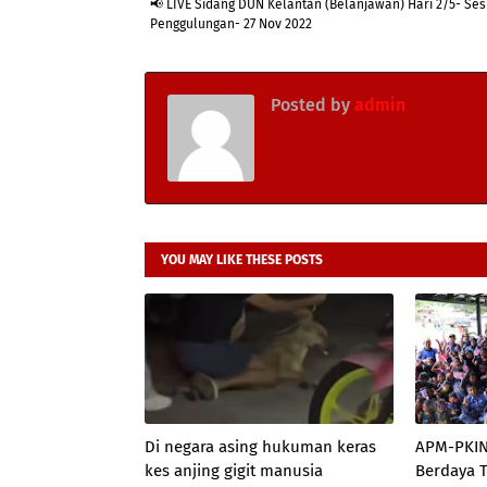
📢 LIVE Sidang DUN Kelantan (Belanjawan) Hari 2/5- Ses
Penggulungan- 27 Nov 2022
Posted by
admin
YOU MAY LIKE THESE POSTS
Di negara asing hukuman keras
APM-PKIN
kes anjing gigit manusia
Berdaya 