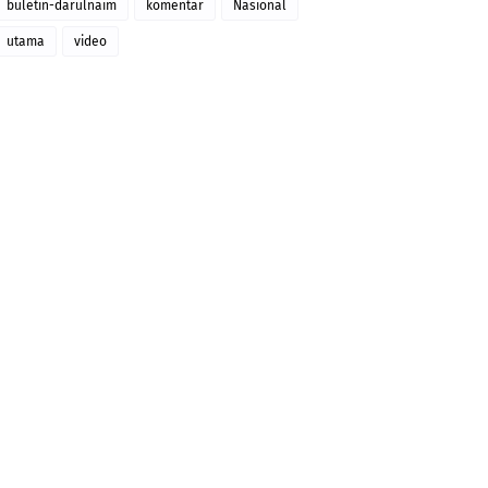
buletin-darulnaim
komentar
Nasional
utama
video