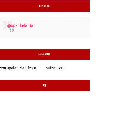
TIKTOK
@upknkelantan
E-BOOK
Pencapaian Manifesto
Sukses MBI
FB