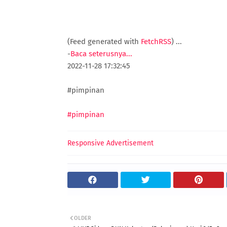
(Feed generated with
FetchRSS
)
...
-
Baca seterusnya...
2022-11-28 17:32:45
#pimpinan
#pimpinan
Responsive Advertisement
OLDER