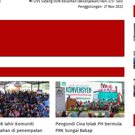
i
📢 LIVE Sidang DUN Kelantan (Belanjawan) Hari 2/5- Sesi
Penggulungan- 27 Nov 2022
K lahir Komuniti
Pengundi Cina tolak PH bermula
Tahan di penempatan
PRK Sungai Bakap