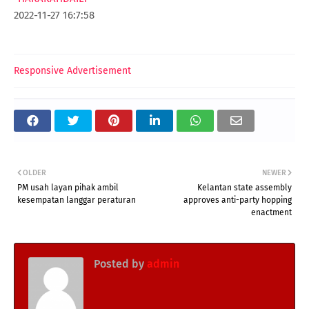
2022-11-27 16:7:58
Responsive Advertisement
OLDER
NEWER
PM usah layan pihak ambil
Kelantan state assembly
kesempatan langgar peraturan
approves anti-party hopping
enactment
Posted by
admin