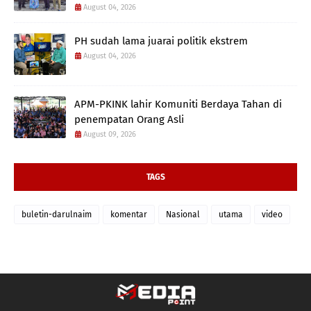
August 04, 2026
PH sudah lama juarai politik ekstrem
August 04, 2026
APM-PKINK lahir Komuniti Berdaya Tahan di
penempatan Orang Asli
August 09, 2026
TAGS
buletin-darulnaim
komentar
Nasional
utama
video