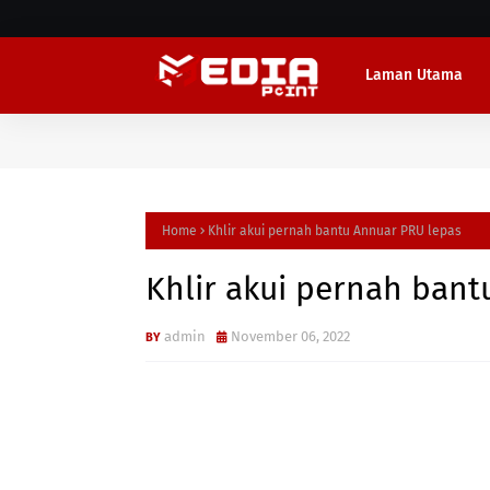
Laman Utama
Home
Khlir akui pernah bantu Annuar PRU lepas
Khlir akui pernah ban
admin
November 06, 2022