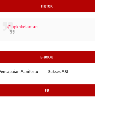
TIKTOK
@upknkelantan
E-BOOK
Pencapaian Manifesto
Sukses MBI
FB