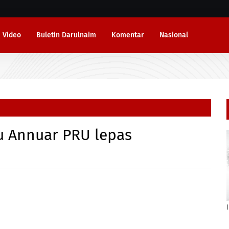
Video
Buletin Darulnaim
Komentar
Nasional
tu Annuar PRU lepas