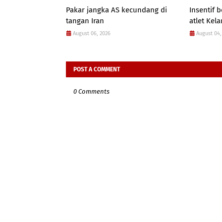
Pakar jangka AS kecundang di
Insentif
tangan Iran
atlet Kel
August 06, 2026
August 04,
POST A COMMENT
0 Comments