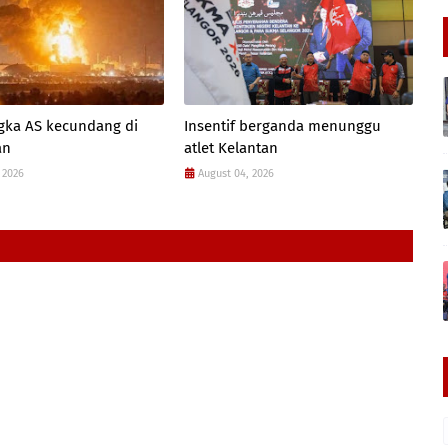
gka AS kecundang di
Insentif berganda menunggu
an
atlet Kelantan
 2026
August 04, 2026