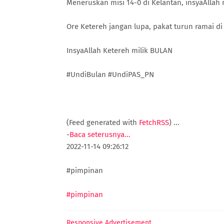
Meneruskan misi 14-0 di Kelantan, insyaAlla
Ore Ketereh jangan lupa, pakat turun ramai di
InsyaAllah Ketereh milik BULAN
#UndiBulan #UndiPAS_PN
(Feed generated with
FetchRSS
)
...
-
Baca seterusnya...
2022-11-14 09:26:12
#pimpinan
#pimpinan
Responsive Advertisement