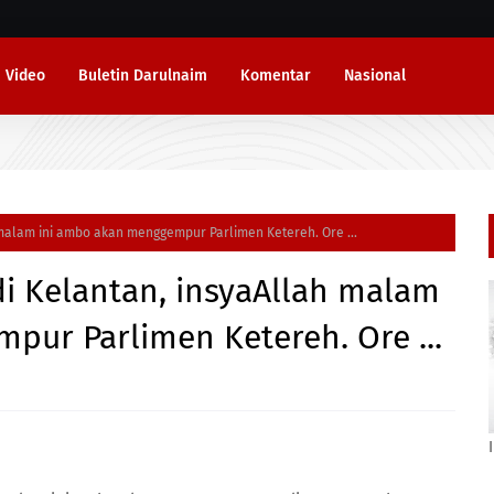
Video
Buletin Darulnaim
Komentar
Nasional
 malam ini ambo akan menggempur Parlimen Ketereh. Ore ...
i Kelantan, insyaAllah malam
pur Parlimen Ketereh. Ore ...