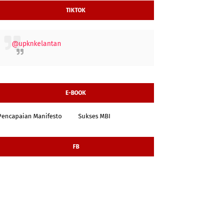
TIKTOK
@upknkelantan
E-BOOK
Pencapaian Manifesto
Sukses MBI
FB