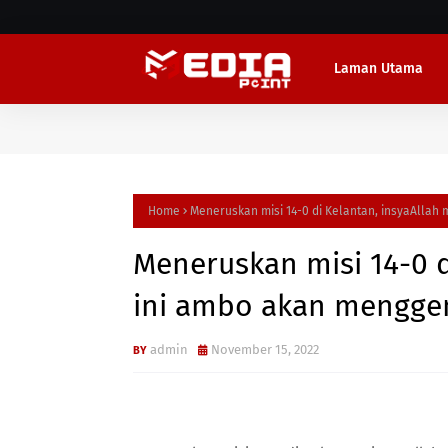
Laman Utama
Home
Meneruskan misi 14-0 di Kelantan, insyaAllah
Meneruskan misi 14-0 d
ini ambo akan menggem
admin
November 15, 2022