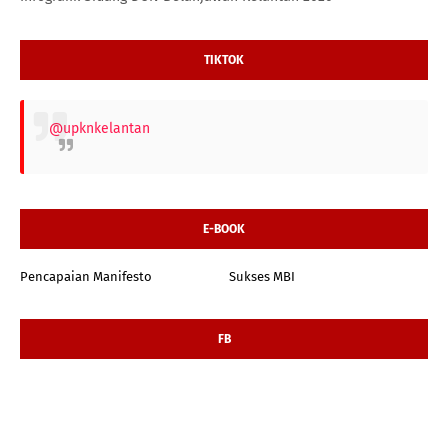
TIKTOK
@upknkelantan
E-BOOK
Pencapaian Manifesto
Sukses MBI
FB