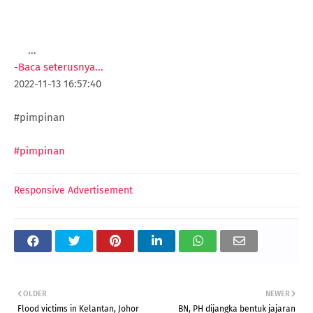
...
-
Baca seterusnya...
2022-11-13 16:57:40
#pimpinan
#pimpinan
Responsive Advertisement
OLDER
NEWER
Flood victims in Kelantan, Johor
BN, PH dijangka bentuk jajaran