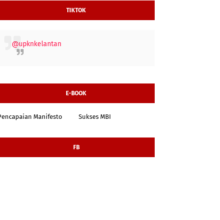
TIKTOK
@upknkelantan
E-BOOK
Pencapaian Manifesto
Sukses MBI
FB