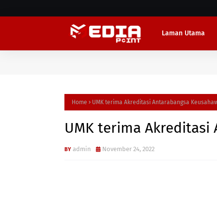
Laman Utama
Home
UMK terima Akreditasi Antarabangsa Keusah
UMK terima Akreditas
admin
November 24, 2022