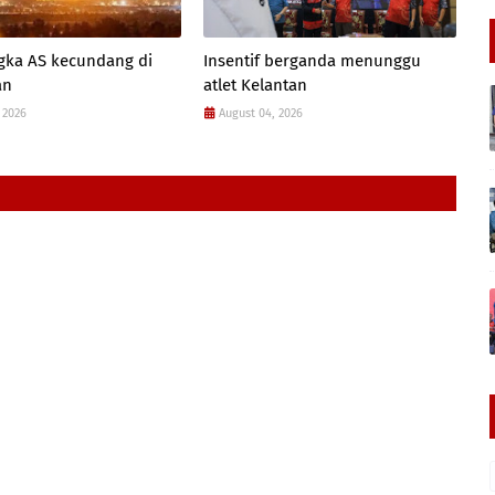
gka AS kecundang di
Insentif berganda menunggu
an
atlet Kelantan
 2026
August 04, 2026