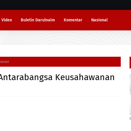
Video
Buletin Darulnaim
Komentar
Nasional
awanan
i Antarabangsa Keusahawanan