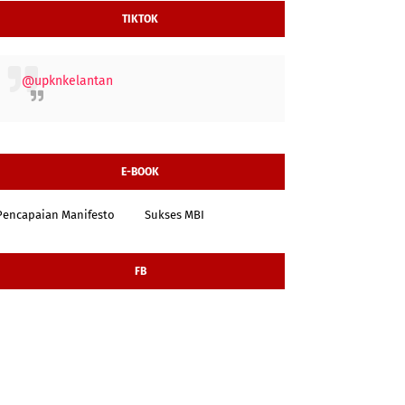
TIKTOK
@upknkelantan
E-BOOK
Pencapaian Manifesto
Sukses MBI
FB