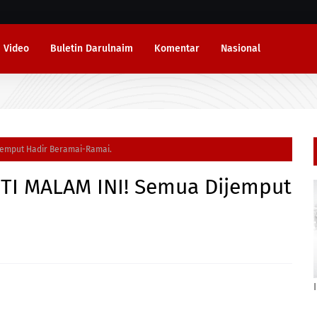
Video
Buletin Darulnaim
Komentar
Nasional
jemput Hadir Beramai-Ramai.
TI MALAM INI! Semua Dijemput