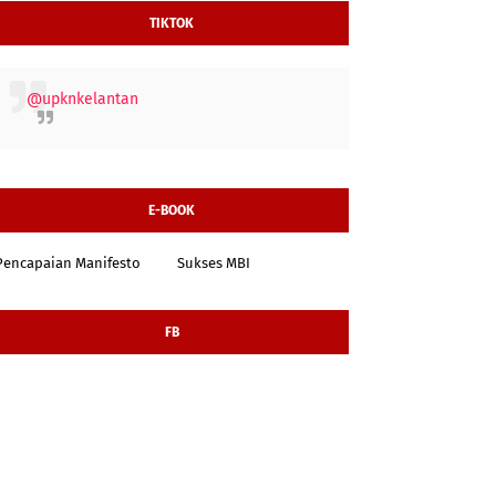
TIKTOK
@upknkelantan
E-BOOK
Pencapaian Manifesto
Sukses MBI
FB