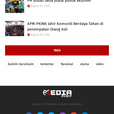
PH sudah lama juarai politik ekstrem
August 04, 2026
APM-PKINK lahir Komuniti Berdaya Tahan di
penempatan Orang Asli
August 09, 2026
TAGS
buletin-darulnaim
komentar
Nasional
utama
video
Laman informasi rakyat kelantan