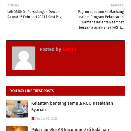
OLDER
NEWER
LANGSUNG : Persidangan Dewan
Pagi ini sebelum ke Machang
Rakyat 16 Februari 2023 | Sesi Pagi
dalam Program Pelancaran
Gantang Kelantan sempat
bersama anak-anak PASTI...
Posted by
admin
YOU MAY LIKE THESE POSTS
Kelantan bentang semula RUU Kesalahan
Syariah
August 06, 2026
Pakar jangka AS kecundang di kaki Iran