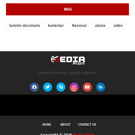
TAGS
buletin-darulnaim
komentar
Nasional
utama
video
Laman informasi rakyat kelantan
HOME
ABOUT
CONTACT US
Copyright ©
2026
Media Point