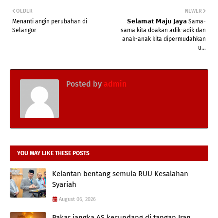
OLDER
NEWER
Menanti angin perubahan di
𝗦𝗲𝗹𝗮𝗺𝗮𝘁 𝗠𝗮𝗷𝘂 𝗝𝗮𝘆𝗮 Sama-
Selangor
sama kita doakan adik-adik dan
anak-anak kita dipermudahkan
u...
Posted by
admin
YOU MAY LIKE THESE POSTS
Kelantan bentang semula RUU Kesalahan
Syariah
August 06, 2026
Pakar jangka AS kecundang di tangan Iran