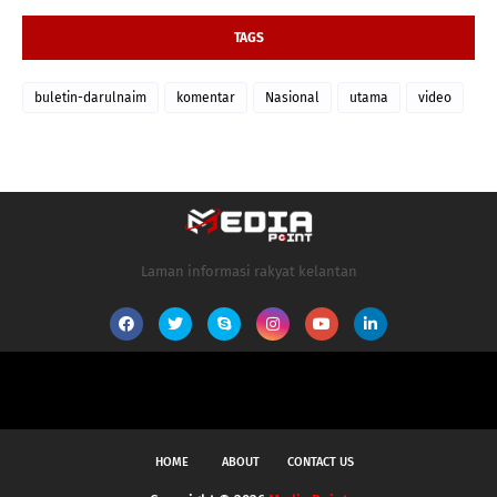
TAGS
buletin-darulnaim
komentar
Nasional
utama
video
Laman informasi rakyat kelantan
HOME
ABOUT
CONTACT US