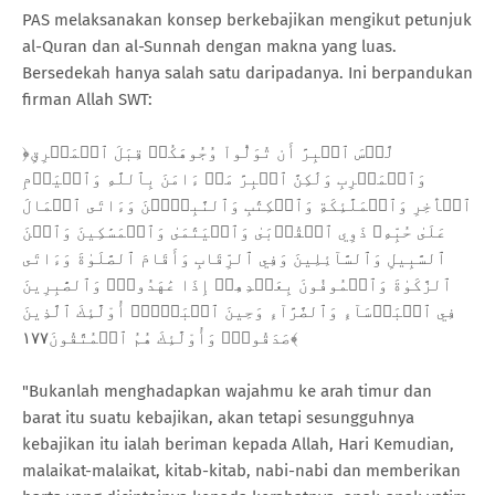
PAS melaksanakan konsep berkebajikan mengikut petunjuk
al-Quran dan al-Sunnah dengan makna yang luas.
Bersedekah hanya salah satu daripadanya. Ini berpandukan
firman Allah SWT:
﴿لَّيۡسَ ٱلۡبِرَّ أَن تُوَلُّواْ وُجُوهَكُمۡ قِبَلَ ٱلۡمَشۡرِقِ
وَٱلۡمَغۡرِبِ وَلَٰكِنَّ ٱلۡبِرَّ مَنۡ ءَامَنَ بِٱللَّهِ وَٱلۡيَوۡمِ
ٱلۡأٓخِرِ وَٱلۡمَلَٰٓئِكَةِ وَٱلۡكِتَٰبِ وَٱلنَّبِيِّ‍ۧنَ وَءَاتَى ٱلۡمَالَ
عَلَىٰ حُبِّهِۦ ذَوِي ٱلۡقُرۡبَىٰ وَٱلۡيَتَٰمَىٰ وَٱلۡمَسَٰكِينَ وَٱبۡنَ
ٱلسَّبِيلِ وَٱلسَّآئِلِينَ وَفِي ٱلرِّقَابِ وَأَقَامَ ٱلصَّلَوٰةَ وَءَاتَى
ٱلزَّكَوٰةَ وَٱلۡمُوفُونَ بِعَهۡدِهِمۡ إِذَا عَٰهَدُواْۖ وَٱلصَّٰبِرِينَ
فِي ٱلۡبَأۡسَآءِ وَٱلضَّرَّآءِ وَحِينَ ٱلۡبَأۡسِۗ أُوْلَٰٓئِكَ ٱلَّذِينَ
صَدَقُواْۖ وَأُوْلَٰٓئِكَ هُمُ ٱلۡمُتَّقُونَ١٧٧﴾
"Bukanlah menghadapkan wajahmu ke arah timur dan
barat itu suatu kebajikan, akan tetapi sesungguhnya
kebajikan itu ialah beriman kepada Allah, Hari Kemudian,
malaikat-malaikat, kitab-kitab, nabi-nabi dan memberikan