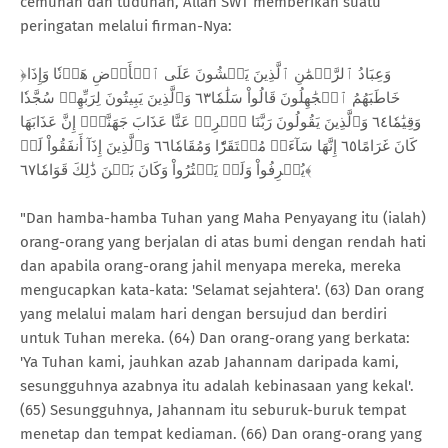
cemuhan dan tuduhan, Allah SWT memberikan suatu
peringatan melalui firman-Nya:
﴿وَعِبَادُ ٱلرَّحۡمَٰنِ ٱلَّذِينَ يَمۡشُونَ عَلَى ٱلۡأَرۡضِ هَوۡنٗا وَإِذَا
خَاطَبَهُمُ ٱلۡجَٰهِلُونَ قَالُواْ سَلَٰمٗا٦٣ وَٱلَّذِينَ يَبِيتُونَ لِرَبِّهِمۡ سُجَّدٗا
وَقِيَٰمٗا٦٤ وَٱلَّذِينَ يَقُولُونَ رَبَّنَا ٱصۡرِفۡ عَنَّا عَذَابَ جَهَنَّمَۖ إِنَّ عَذَابَهَا
كَانَ غَرَامًا٦٥ إِنَّهَا سَآءَتۡ مُسۡتَقَرّٗا وَمُقَامٗا٦٦ وَٱلَّذِينَ إِذَآ أَنفَقُواْ لَمۡ
يُسۡرِفُواْ وَلَمۡ يَقۡتُرُواْ وَكَانَ بَيۡنَ ذَٰلِكَ قَوَامٗا٦٧﴾
"Dan hamba-hamba Tuhan yang Maha Penyayang itu (ialah)
orang-orang yang berjalan di atas bumi dengan rendah hati
dan apabila orang-orang jahil menyapa mereka, mereka
mengucapkan kata-kata: 'Selamat sejahtera'. (63) Dan orang
yang melalui malam hari dengan bersujud dan berdiri
untuk Tuhan mereka. (64) Dan orang-orang yang berkata:
'Ya Tuhan kami, jauhkan azab Jahannam daripada kami,
sesungguhnya azabnya itu adalah kebinasaan yang kekal'.
(65) Sesungguhnya, Jahannam itu seburuk-buruk tempat
menetap dan tempat kediaman. (66) Dan orang-orang yang