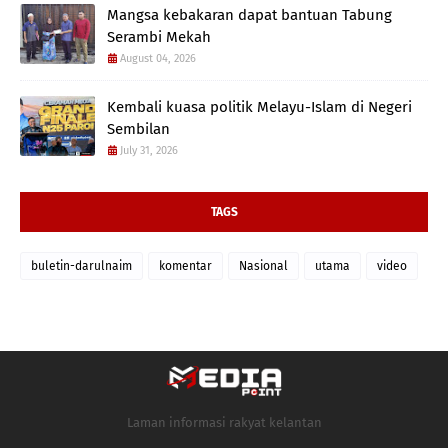
Mangsa kebakaran dapat bantuan Tabung
Serambi Mekah
August 04, 2026
Kembali kuasa politik Melayu-Islam di Negeri
Sembilan
July 31, 2026
TAGS
buletin-darulnaim
komentar
Nasional
utama
video
Laman informasi rakyat kelantan