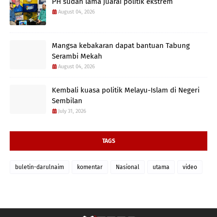
PH sudah lama juarai politik ekstrem
August 04, 2026
Mangsa kebakaran dapat bantuan Tabung
Serambi Mekah
August 04, 2026
Kembali kuasa politik Melayu-Islam di Negeri
Sembilan
July 31, 2026
TAGS
buletin-darulnaim
komentar
Nasional
utama
video