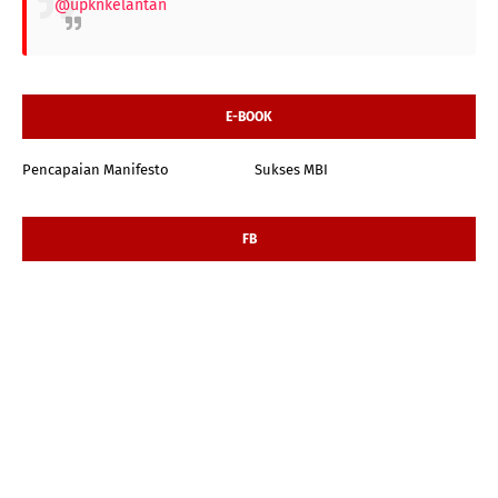
@upknkelantan
E-BOOK
Pencapaian Manifesto
Sukses MBI
FB