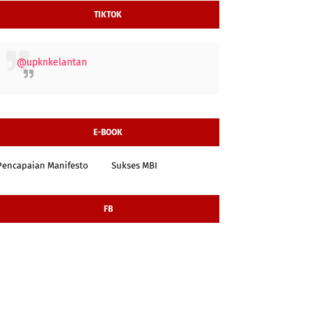
TIKTOK
@upknkelantan
E-BOOK
Pencapaian Manifesto
Sukses MBI
FB