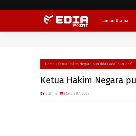
Laman Utama
Home
Ketua Hakim Negara pun tidak ada `outrider’
Ketua Hakim Negara pun
admin
March 07, 2023