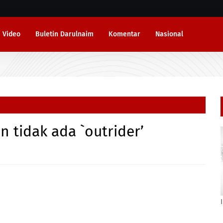
Video
Buletin Darulnaim
Komentar
Nasional
 tidak ada `outrider’