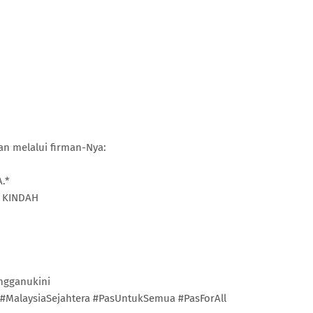
an melalui firman-Nya:
.*
 KINDAH
engganukini
#MalaysiaSejahtera #PasUntukSemua #PasForAll