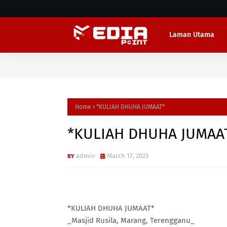
Laman Utama
Home
*KULIAH DHUHA JUMAAT*
*KULIAH DHUHA JUMAA
admin
March 17, 2023
*KULIAH DHUHA JUMAAT*
_Masjid Rusila, Marang, Terengganu_