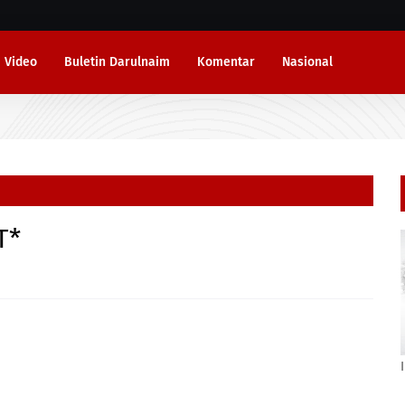
Video
Buletin Darulnaim
Komentar
Nasional
T*