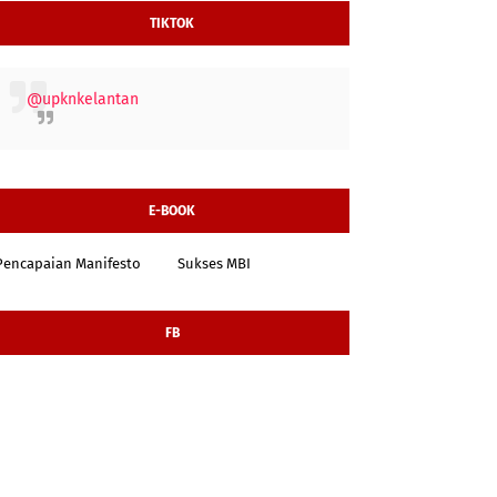
TIKTOK
@upknkelantan
E-BOOK
Pencapaian Manifesto
Sukses MBI
FB