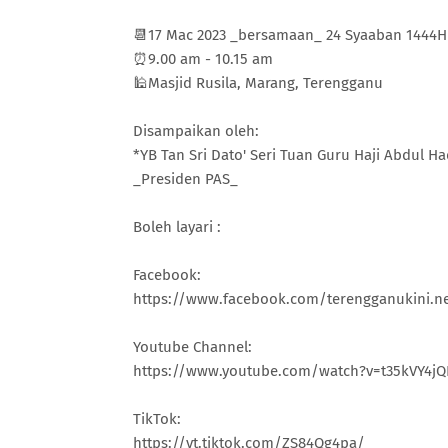
📆17 Mac 2023 _bersamaan_ 24 Syaaban 1444H
⏰9.00 am - 10.15 am
🕌Masjid Rusila, Marang, Terengganu
Disampaikan oleh:
*YB Tan Sri Dato' Seri Tuan Guru Haji Abdul H
_Presiden PAS_
Boleh layari :
Facebook:
https://www.facebook.com/terengganukini.ne
Youtube Channel:
https://www.youtube.com/watch?v=t35kVY4j
TikTok:
https://vt.tiktok.com/ZS84Qg4pa/