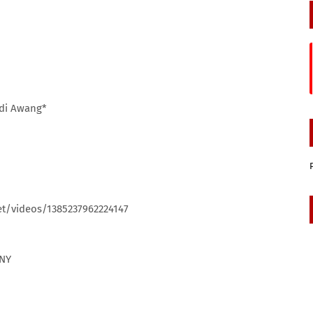
adi Awang*
t/videos/1385237962224147
QNY