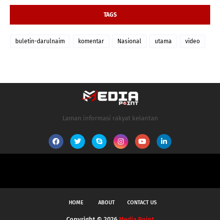
TAGS
buletin-darulnaim
komentar
Nasional
utama
video
Laman informasi rakyat kelantan
HOME
ABOUT
CONTACT US
Copyright ©
2026
Media Point