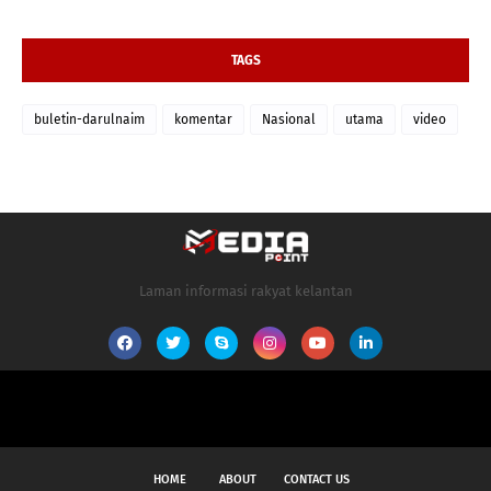
TAGS
buletin-darulnaim
komentar
Nasional
utama
video
Laman informasi rakyat kelantan
HOME
ABOUT
CONTACT US