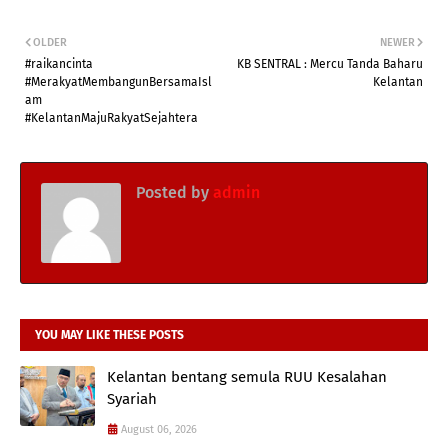
OLDER
NEWER
#raikancinta
KB SENTRAL : Mercu Tanda Baharu
#MerakyatMembangunBersamaIsl
Kelantan
am
#KelantanMajuRakyatSejahtera
Posted by
admin
YOU MAY LIKE THESE POSTS
Kelantan bentang semula RUU Kesalahan
Syariah
August 06, 2026