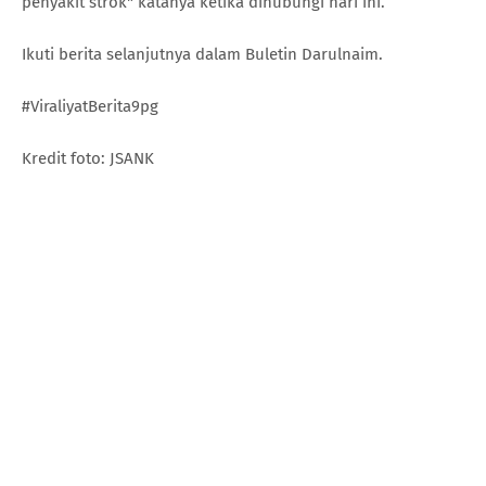
penyakit strok" katanya ketika dihubungi hari ini.
Ikuti berita selanjutnya dalam Buletin Darulnaim.
#ViraliyatBerita9pg
Kredit foto: JSANK