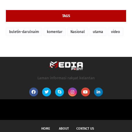
TAGS
buletin-darulnaim
komentar
Nasional
utama
video
Laman informasi rakyat kelantan
HOME
ABOUT
CONTACT US