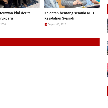
terawan kini derita
Kelantan bentang semula RUU
aru-paru
Kesalahan Syariah
 2026
August 06, 2026