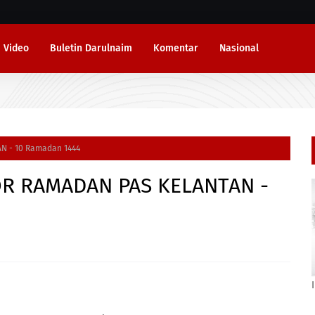
Video
Buletin Darulnaim
Komentar
Nasional
N - 10 Ramadan 1444
OR RAMADAN PAS KELANTAN -