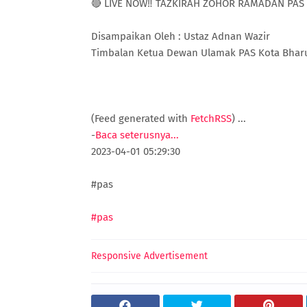
🔴 LIVE NOW‼️ TAZKIRAH ZOHOR RAMADAN PAS
Disampaikan Oleh : Ustaz Adnan Wazir
Timbalan Ketua Dewan Ulamak PAS Kota Bhar
(Feed generated with
FetchRSS
)
...
-
Baca seterusnya...
2023-04-01 05:29:30
#pas
#pas
Responsive Advertisement