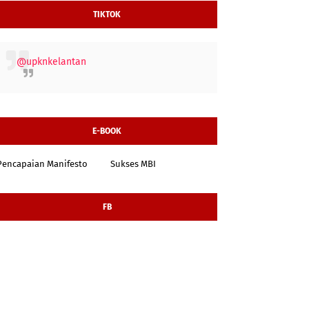
TIKTOK
@upknkelantan
E-BOOK
Pencapaian Manifesto
Sukses MBI
FB