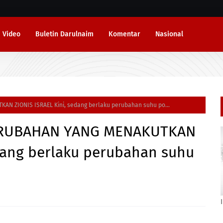
Video
Buletin Darulnaim
Komentar
Nasional
N ZIONIS ISRAEL Kini, sedang berlaku perubahan suhu po...
PERUBAHAN YANG MENAKUTKAN
edang berlaku perubahan suhu