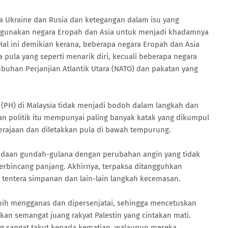
a Ukraine dan Rusia dan ketegangan dalam isu yang
gunakan negara Eropah dan Asia untuk menjadi khadamnya
l ini demikian kerana, beberapa negara Eropah dan Asia
a pula yang seperti menarik diri, kecuali beberapa negara
ubuhan Perjanjian Atlantik Utara (NATO) dan pakatan yang
(PH) di Malaysia tidak menjadi bodoh dalam langkah dan
an politik itu mempunyai paling banyak katak yang dikumpul
ajaan dan diletakkan pula di bawah tempurung.
eadaan gundah-gulana dengan perubahan angin yang tidak
rbincang panjang. Akhirnya, terpaksa ditangguhkan
tentera simpanan dan lain-lain langkah kecemasan.
ih mengganas dan dipersenjatai, sehingga mencetuskan
n semangat juang rakyat Palestin yang cintakan mati.
ng sangat takut kepada kematian, walaupun mereka