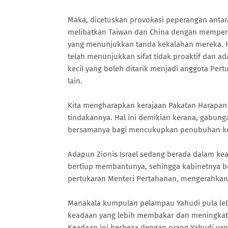
Maka, dicetuskan provokasi peperangan antar
melibatkan Taiwan dan China dengan memper
yang menunjukkan tanda kekalahan mereka. Ha
telah menunjukkan sifat tidak proaktif dan ad
kecil yang boleh ditarik menjadi anggota Pert
lain.
Kita mengharapkan kerajaan Pakatan Harapan 
tindakannya. Hal ini demikian kerana, gabung
bersamanya bagi mencukupkan penubuhan ker
Adapun Zionis Israel sedang berada dalam k
bertiup membantunya, sehingga kabinetnya be
pertukaran Menteri Pertahanan, mengerahkan 
Manakala kumpulan pelampau Yahudi pula leb
keadaan yang lebih membakar dan meningkatka
Keadaan ini berbeza dengan orang Yahudi ya