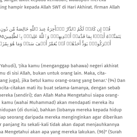
g hampir kepada Allah SWT di Hari Akhirat. Firman Allah
أَشۡرَكُواْۚ يَوَدُّ أَحَدُهُمۡ لَوۡ يُعَمَّرُ أَلۡفَ سَنَةٖ وَمَا هُوَ بِمُز
hudi), 'Jika kamu (menganggap bahawa) negeri akhirat
u di sisi Allah, bukan untuk orang lain. Maka, cita-
ng juga), jika betul kamu orang-orang yang benar.' (94) Dan
ncita-citakan mati itu buat selama-lamanya, dengan sebab
ereka (sendiri); dan Allah Maha Mengetahui siapa orang-
ya, kamu (wahai Muhammad) akan mendapati mereka itu
hidupan (di dunia), bahkan (lobanya mereka kepada hidup
-tiap seorang daripada mereka menginginkan agar diberikan
 panjang itu sekali-kali tidak akan dapat menjauhkannya
aha Mengetahui akan apa yang mereka lakukan. (96)" (Surah