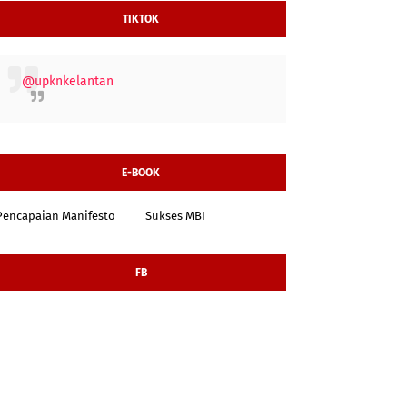
TIKTOK
@upknkelantan
E-BOOK
Pencapaian Manifesto
Sukses MBI
FB