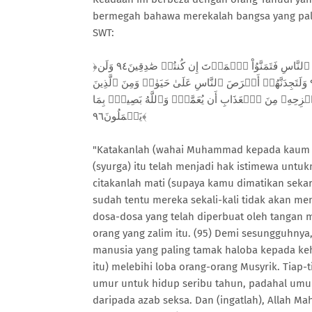
bermegah bahawa merekalah bangsa yang palin
SWT:
﴿قُلۡ إِن كَانَتۡ لَكُمُ ٱلدَّارُ ٱلۡأٓخِرَةُ عِندَ ٱللَّهِ خَالِصَةٗ مِّن دُونِ ٱلنَّاسِ فَتَمَنَّوُاْ ٱلۡمَوۡتَ إِن كُنتُمۡ صَٰدِقِينَ٩٤ وَلَن
يَتَمَنَّوۡهُ أَبَدَۢا بِمَا قَدَّمَتۡ أَيۡدِيهِمۡۚ وَٱللَّهُ عَلِيمُۢ بِٱلظَّٰلِمِينَ٩٥ وَلَتَجِدَنَّهُمۡ أَحۡرَصَ ٱلنَّاسِ عَلَىٰ حَيَوٰةٖ وَمِنَ ٱلَّذِينَ
َحۡزِحِهِۦ مِنَ ٱلۡعَذَابِ أَن يُعَمَّرَۗ وَٱللَّهُ بَصِيرُۢ بِمَا
يَعۡمَلُونَ٩٦﴾
"Katakanlah (wahai Muhammad kepada kaum Ya
(syurga) itu telah menjadi hak istimewa untukm
citakanlah mati (supaya kamu dimatikan sekara
sudah tentu mereka sekali-kali tidak akan me
dosa-dosa yang telah diperbuat oleh tangan m
orang yang zalim itu. (95) Demi sesungguhn
manusia yang paling tamak haloba kepada ke
itu) melebihi loba orang-orang Musyrik. Tiap
umur untuk hidup seribu tahun, padahal umur
daripada azab seksa. Dan (ingatlah), Allah M