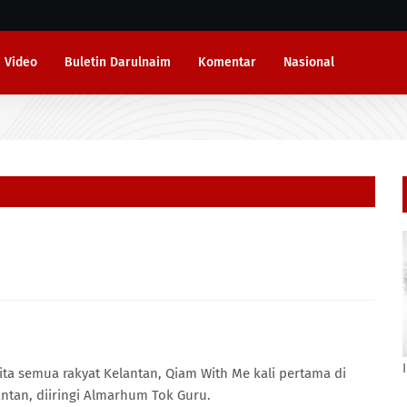
Video
Buletin Darulnaim
Komentar
Nasional
ita semua rakyat Kelantan, Qiam With Me kali pertama di
antan, diiringi Almarhum Tok Guru.