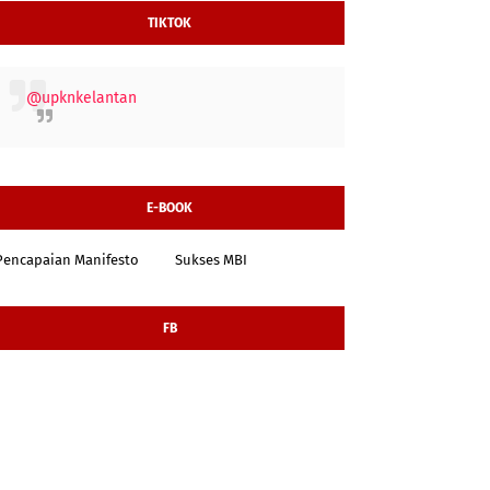
TIKTOK
@upknkelantan
E-BOOK
Pencapaian Manifesto
Sukses MBI
FB