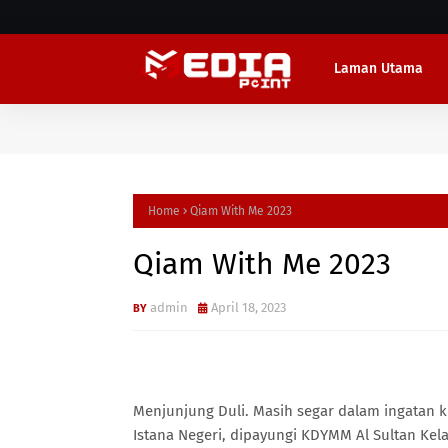
Laman Utama
Home
Qiam With Me 2023
Qiam With Me 2023
admin
April 18, 2023
Menjunjung Duli. Masih segar dalam ingatan k
Istana Negeri, dipayungi KDYMM Al Sultan Kel