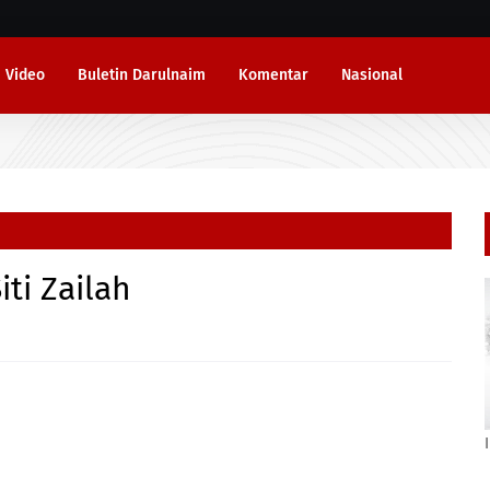
Video
Buletin Darulnaim
Komentar
Nasional
iti Zailah