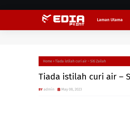
Laman Utama
Home
Tiada istilah curi air – Siti Zailah
Tiada istilah curi air – S
admin
May 08, 2023