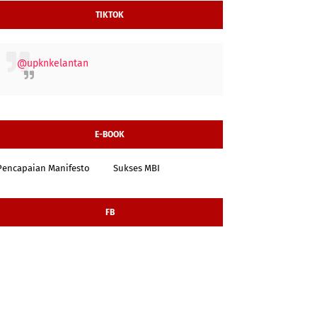
TIKTOK
@upknkelantan
E-BOOK
Pencapaian Manifesto
Sukses MBI
FB