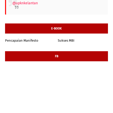
@upknkelantan
E-BOOK
Pencapaian Manifesto
Sukses MBI
FB