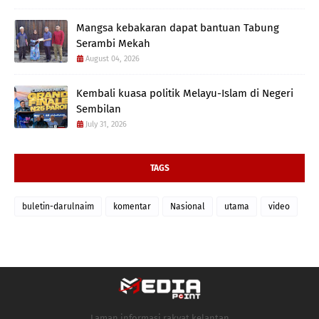
Mangsa kebakaran dapat bantuan Tabung
Serambi Mekah
August 04, 2026
Kembali kuasa politik Melayu-Islam di Negeri
Sembilan
July 31, 2026
TAGS
buletin-darulnaim
komentar
Nasional
utama
video
Laman informasi rakyat kelantan