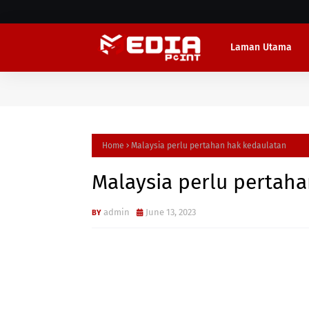
Laman Utama
Home
Malaysia perlu pertahan hak kedaulatan
Malaysia perlu pertah
admin
June 13, 2023