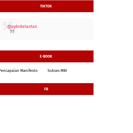
TIKTOK
@upknkelantan
E-BOOK
Pencapaian Manifesto
Sukses MBI
FB