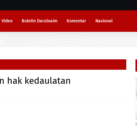
Video
Buletin Darulnaim
Komentar
Nasional
an hak kedaulatan